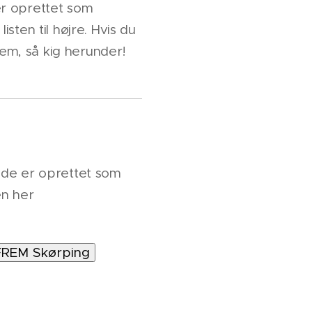
er oprettet som
isten til højre. Hvis du
em, så kig herunder!
rede er oprettet som
en her