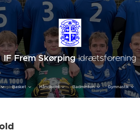
IF Frem Skørping
idrætsforening
Basket
Håndbold
Badminton
Gymnastik
hold